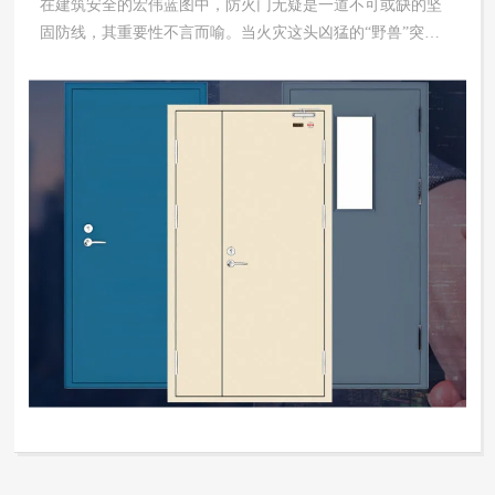
在建筑安全的宏伟蓝图中，防火门无疑是一道不可或缺的坚
固防线，其重要性不言而喻。当火灾这头凶猛的“野兽”突然
来袭，防火门便肩负起了阻止火势蔓延的重任，宛如一位英
勇无畏的卫士，将熊熊烈火阻挡在特定区域，竭力延缓其扩
散的速度。它就像是一道坚不可摧的屏障，有效遏制火灾的
肆虐范围，为消防救...